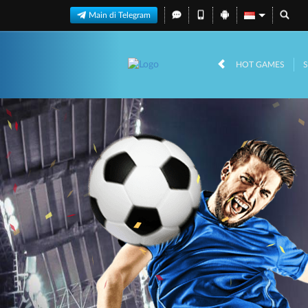
Main di Telegram
HOT GAMES