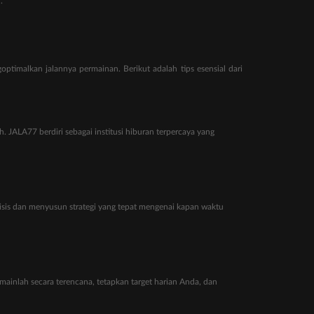
.
timalkan jalannya permainan. Berikut adalah tips esensial dari
JALA77 berdiri sebagai institusi hiburan terpercaya yang
lisis dan menyusun strategi yang tepat mengenai kapan waktu
mainlah secara terencana, tetapkan target harian Anda, dan