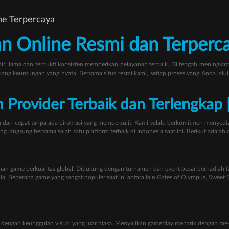
ne Terpercaya
n Online Resmi dan Terperca
iri lama dan terbukti konsisten memberikan pelayanan terbaik. Di tengah meningkatn
uang keuntungan yang nyata. Bersama situs resmi kami, setiap proses yang Anda lalui
n Provider Terbaik dan Terlengkap 
 dan cepat tanpa ada birokrasi yang mempersulit. Kami selalu berkomitmen menyedia
g langsung bersama salah satu platform terbaik di Indonesia saat ini. Berikut adalah
an game berkualitas global. Didukung dengan turnamen dan event besar berhadiah fanta
 Beberapa game yang sangat populer saat ini antara lain Gates of Olympus, Sweet Bo
 dengan keunggulan visual yang luar biasa. Menyajikan gameplay menarik dengan meka