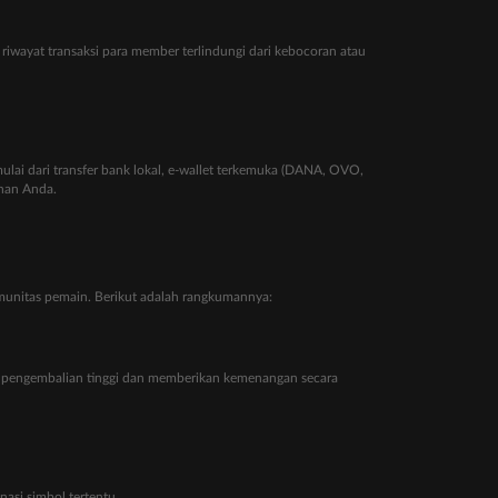
iwayat transaksi para member terlindungi dari kebocoran atau
lai dari transfer bank lokal, e-wallet terkemuka (DANA, OVO,
ihan Anda.
omunitas pemain. Berikut adalah rangkumannya:
se pengembalian tinggi dan memberikan kemenangan secara
asi simbol tertentu.