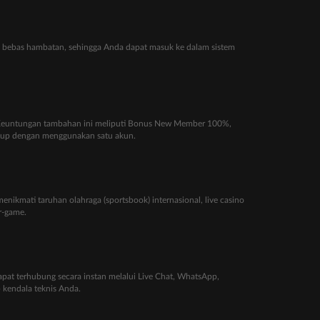
n bebas hambatan, sehingga Anda dapat masuk ke dalam sistem
s. Keuntungan tambahan ini meliputi Bonus New Member 100%,
cukup dengan menggunakan satu akun.
ikmati taruhan olahraga (sportsbook) internasional, live casino
r-game.
at terhubung secara instan melalui Live Chat, WhatsApp,
p kendala teknis Anda.