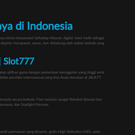
ya di Indonesia
ya minat masyarakat terhadap hiburan digital, kami hadir sebagai
 dijamin transparan, aman, dan didukung oleh sistem terbaik yang
| Slot777
kan pilihan game dengan persentase keunggulan yang tinggi serta
 daftar provider internasional yang bisa Anda temukan di JALA77:
stis secara berkala. Fitur taruhan sangat fleksibel dimulai dari
nanza, dan Starlight Princess.
nik permainan yang dinamis, grafis High Definition (HD), serta