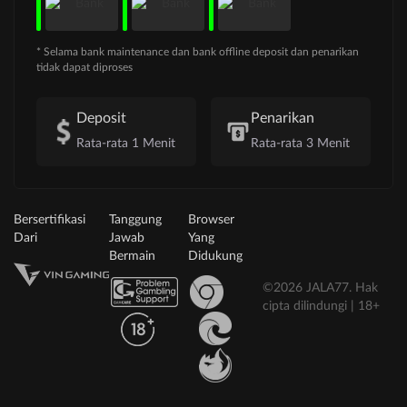
* Selama bank maintenance dan bank offline deposit dan penarikan
tidak dapat diproses
Deposit
Penarikan
Rata-rata 1 Menit
Rata-rata 3 Menit
Bersertifikasi
Tanggung
Browser
Dari
Jawab
Yang
Bermain
Didukung
©2026 JALA77. Hak
cipta dilindungi | 18+