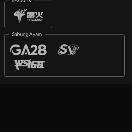
E-Sports
Sabung Ayam