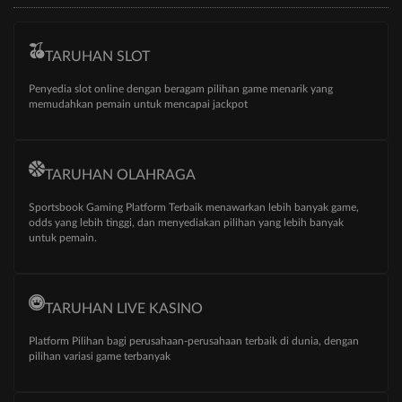
TARUHAN SLOT
Penyedia slot online dengan beragam pilihan game menarik yang
memudahkan pemain untuk mencapai jackpot
TARUHAN OLAHRAGA
Sportsbook Gaming Platform Terbaik menawarkan lebih banyak game,
odds yang lebih tinggi, dan menyediakan pilihan yang lebih banyak
untuk pemain.
TARUHAN LIVE KASINO
Platform Pilihan bagi perusahaan-perusahaan terbaik di dunia, dengan
pilihan variasi game terbanyak