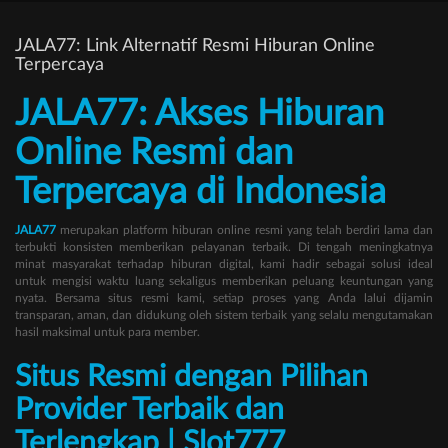
JALA77: Link Alternatif Resmi Hiburan Online
Terpercaya
JALA77: Akses Hiburan
Online Resmi dan
Terpercaya di Indonesia
JALA77
merupakan platform hiburan online resmi yang telah berdiri lama dan
terbukti konsisten memberikan pelayanan terbaik. Di tengah meningkatnya
minat masyarakat terhadap hiburan digital, kami hadir sebagai solusi ideal
untuk mengisi waktu luang sekaligus memberikan peluang keuntungan yang
nyata. Bersama situs resmi kami, setiap proses yang Anda lalui dijamin
transparan, aman, dan didukung oleh sistem terbaik yang selalu mengutamakan
hasil maksimal untuk para member.
Situs Resmi dengan Pilihan
Provider Terbaik dan
Terlengkap | Slot777