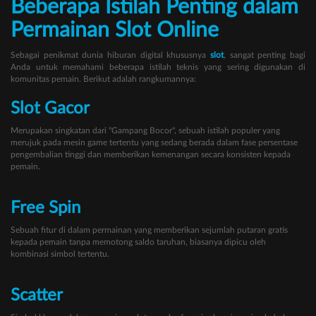
Beberapa Istilah Penting dalam
Permainan Slot Online
Sebagai penikmat dunia hiburan digital khususnya
slot
, sangat penting bagi
Anda untuk memahami beberapa istilah teknis yang sering digunakan di
komunitas pemain. Berikut adalah rangkumannya:
Slot Gacor
Merupakan singkatan dari "Gampang Bocor", sebuah istilah populer yang
merujuk pada mesin game tertentu yang sedang berada dalam fase persentase
pengembalian tinggi dan memberikan kemenangan secara konsisten kepada
pemain.
Free Spin
Sebuah fitur di dalam permainan yang memberikan sejumlah putaran gratis
kepada pemain tanpa memotong saldo taruhan, biasanya dipicu oleh
kombinasi simbol tertentu.
Scatter