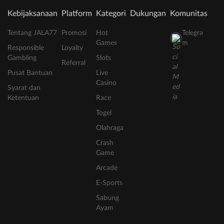
Kebijaksanaan
Platform
Kategori
Dukungan
Komunitas
Tentang JALA77
Promosi
Hot
Telegra
Games
m
Responsible
Loyalty
Gambling
Slots
Referral
Pusat Bantuan
Live
Casino
Syarat dan
Ketentuan
Race
Togel
Olahraga
Crash
Game
Arcade
E-Sports
Sabung
Ayam