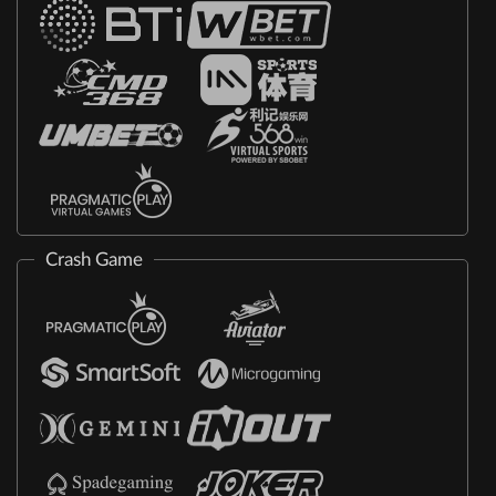
Crash Game