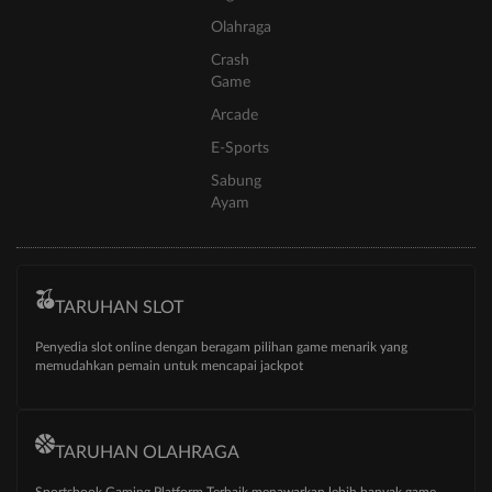
Olahraga
Crash
Game
Arcade
E-Sports
Sabung
Ayam
TARUHAN SLOT
Penyedia slot online dengan beragam pilihan game menarik yang
memudahkan pemain untuk mencapai jackpot
TARUHAN OLAHRAGA
Sportsbook Gaming Platform Terbaik menawarkan lebih banyak game,