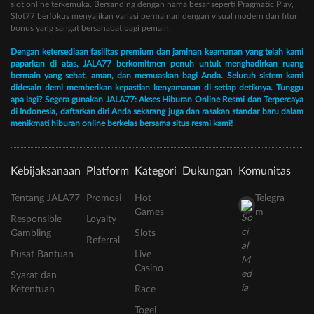
slot online terkemuka. Bersanding dengan nama besar seperti Pragmatic Play,
Slot77 berfokus menyajikan variasi permainan dengan visual modern dan fitur
bonus yang sangat bersahabat bagi pemain.
Dengan ketersediaan fasilitas premium dan jaminan keamanan yang telah kami
paparkan di atas, JALA77 berkomitmen penuh untuk menghadirkan ruang
bermain yang sehat, aman, dan memuaskan bagi Anda. Seluruh sistem kami
didesain demi memberikan kepastian kenyamanan di setiap detiknya. Tunggu
apa lagi? Segera gunakan JALA77: Akses Hiburan Online Resmi dan Terpercaya
di Indonesia, daftarkan diri Anda sekarang juga dan rasakan standar baru dalam
menikmati hiburan online berkelas bersama situs resmi kami!
Kebijaksanaan
Platform
Kategori
Dukungan
Komunitas
Tentang JALA77
Promosi
Hot
Telegra
Games
m
Responsible
Loyalty
Gambling
Slots
Referral
Pusat Bantuan
Live
Casino
Syarat dan
Ketentuan
Race
Togel