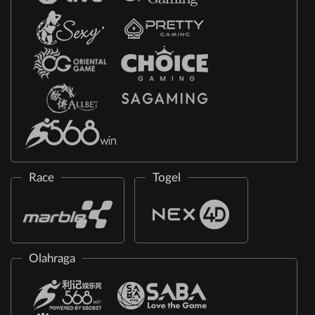
Race
Togel
Olahraga