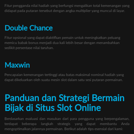
Fitur pengganda nilai hadiah yang berfungsi mengalikan total kemenangan yang
didapat pada putaran tersebut dengan angka multiplier yang muncul di layar.
Double Chance
Fitur opsional yang dapat diaktifkan pemain untuk meningkatkan peluang
memicu babak bonus menjadi dua kali lebih besar dengan menambahkan
sedikit persentase nilai taruhan.
Maxwin
Pencapaian kemenangan tertinggi atau batas maksimal nominal hadiah yang
dapat dikeluarkan oleh suatu mesin slot dalam satu sesi putaran permainan.
Panduan dan Strategi Bermain
Bijak di Situs Slot Online
Berdasarkan evaluasi dan masukan dari para pengguna yang berpengalaman,
terdapat beberapa langkah strategis yang dapat membantu Anda
mengoptimalkan jalannya permainan. Berikut adalah tips esensial dari kami: