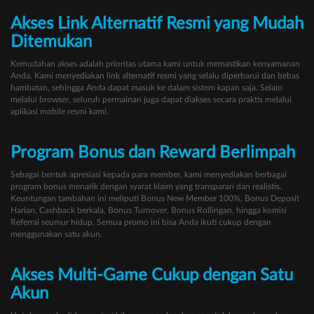
Akses Link Alternatif Resmi yang Mudah
Ditemukan
Kemudahan akses adalah prioritas utama kami untuk memastikan kenyamanan
Anda. Kami menyediakan link alternatif resmi yang selalu diperbarui dan bebas
hambatan, sehingga Anda dapat masuk ke dalam sistem kapan saja. Selain
melalui browser, seluruh permainan juga dapat diakses secara praktis melalui
aplikasi mobile resmi kami.
Program Bonus dan Reward Berlimpah
Sebagai bentuk apresiasi kepada para member, kami menyediakan berbagai
program bonus menarik dengan syarat klaim yang transparan dan realistis.
Keuntungan tambahan ini meliputi Bonus New Member 100%, Bonus Deposit
Harian, Cashback berkala, Bonus Turnover, Bonus Rollingan, hingga komisi
Referral seumur hidup. Semua promo ini bisa Anda ikuti cukup dengan
menggunakan satu akun.
Akses Multi-Game Cukup dengan Satu
Akun