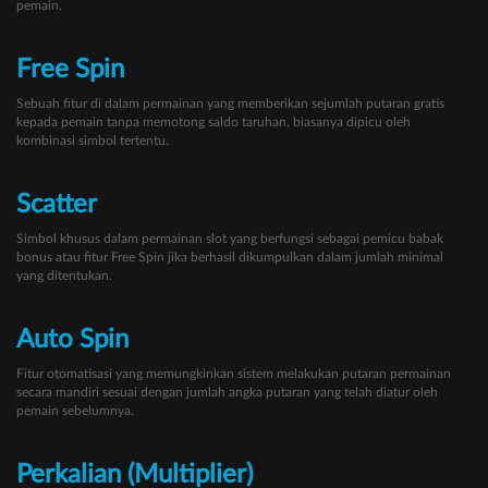
pemain.
Free Spin
Sebuah fitur di dalam permainan yang memberikan sejumlah putaran gratis
kepada pemain tanpa memotong saldo taruhan, biasanya dipicu oleh
kombinasi simbol tertentu.
Scatter
Simbol khusus dalam permainan slot yang berfungsi sebagai pemicu babak
bonus atau fitur Free Spin jika berhasil dikumpulkan dalam jumlah minimal
yang ditentukan.
Auto Spin
Fitur otomatisasi yang memungkinkan sistem melakukan putaran permainan
secara mandiri sesuai dengan jumlah angka putaran yang telah diatur oleh
pemain sebelumnya.
Perkalian (Multiplier)