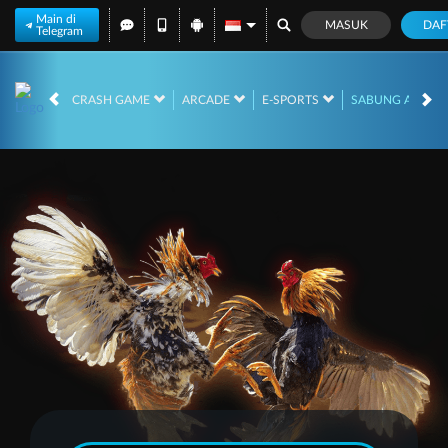
Main di
MASUK
DAF
Telegram
AHRAGA
CRASH GAME
ARCADE
E-SPORTS
SABUNG AYAM