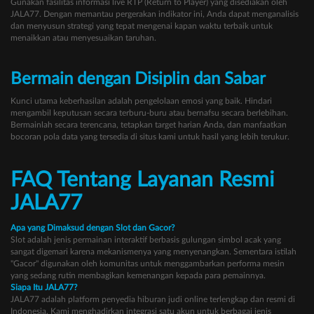
Gunakan fasilitas informasi live RTP (Return to Player) yang disediakan oleh
JALA77. Dengan memantau pergerakan indikator ini, Anda dapat menganalisis
dan menyusun strategi yang tepat mengenai kapan waktu terbaik untuk
menaikkan atau menyesuaikan taruhan.
Bermain dengan Disiplin dan Sabar
Kunci utama keberhasilan adalah pengelolaan emosi yang baik. Hindari
mengambil keputusan secara terburu-buru atau bernafsu secara berlebihan.
Bermainlah secara terencana, tetapkan target harian Anda, dan manfaatkan
bocoran pola data yang tersedia di situs kami untuk hasil yang lebih terukur.
FAQ Tentang Layanan Resmi
JALA77
Apa yang Dimaksud dengan Slot dan Gacor?
Slot adalah jenis permainan interaktif berbasis gulungan simbol acak yang
sangat digemari karena mekanismenya yang menyenangkan. Sementara istilah
"Gacor" digunakan oleh komunitas untuk menggambarkan performa mesin
yang sedang rutin membagikan kemenangan kepada para pemainnya.
Siapa Itu JALA77?
JALA77 adalah platform penyedia hiburan judi online terlengkap dan resmi di
Indonesia. Kami menghadirkan integrasi satu akun untuk berbagai jenis