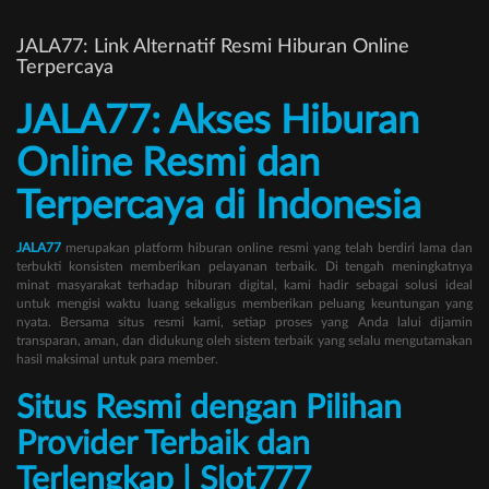
JALA77: Link Alternatif Resmi Hiburan Online
Terpercaya
JALA77: Akses Hiburan
Online Resmi dan
Terpercaya di Indonesia
JALA77
merupakan platform hiburan online resmi yang telah berdiri lama dan
terbukti konsisten memberikan pelayanan terbaik. Di tengah meningkatnya
minat masyarakat terhadap hiburan digital, kami hadir sebagai solusi ideal
untuk mengisi waktu luang sekaligus memberikan peluang keuntungan yang
nyata. Bersama situs resmi kami, setiap proses yang Anda lalui dijamin
transparan, aman, dan didukung oleh sistem terbaik yang selalu mengutamakan
hasil maksimal untuk para member.
Situs Resmi dengan Pilihan
Provider Terbaik dan
Terlengkap | Slot777