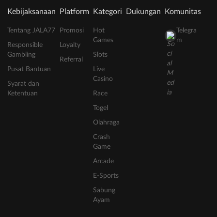
Kebijaksanaan
Platform
Kategori
Dukungan
Komunitas
Tentang JALA77
Promosi
Hot
Telegra
Games
m
Responsible
Loyalty
Gambling
Slots
Referral
Pusat Bantuan
Live
Casino
Syarat dan
Ketentuan
Race
Togel
Olahraga
Crash
Game
Arcade
E-Sports
Sabung
Ayam