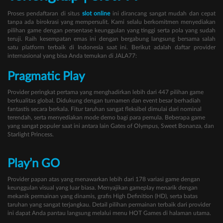
Proses pendaftaran di situs
slot online
ini dirancang sangat mudah dan cepat
tanpa ada birokrasi yang mempersulit. Kami selalu berkomitmen menyediakan
pilihan game dengan persentase keunggulan yang tinggi serta pola yang sudah
teruji. Raih kesempatan emas ini dengan bergabung langsung bersama salah
satu platform terbaik di Indonesia saat ini. Berikut adalah daftar provider
internasional yang bisa Anda temukan di JALA77:
Pragmatic Play
Provider peringkat pertama yang menghadirkan lebih dari 447 pilihan game
berkualitas global. Didukung dengan turnamen dan event besar berhadiah
fantastis secara berkala. Fitur taruhan sangat fleksibel dimulai dari nominal
terendah, serta menyediakan mode demo bagi para pemula. Beberapa game
yang sangat populer saat ini antara lain Gates of Olympus, Sweet Bonanza, dan
Starlight Princess.
Play’n GO
Provider papan atas yang menawarkan lebih dari 178 variasi game dengan
keunggulan visual yang luar biasa. Menyajikan gameplay menarik dengan
mekanik permainan yang dinamis, grafis High Definition (HD), serta batas
taruhan yang sangat terjangkau. Detail pilihan permainan terbaik dari provider
ini dapat Anda pantau langsung melalui menu HOT Games di halaman utama.