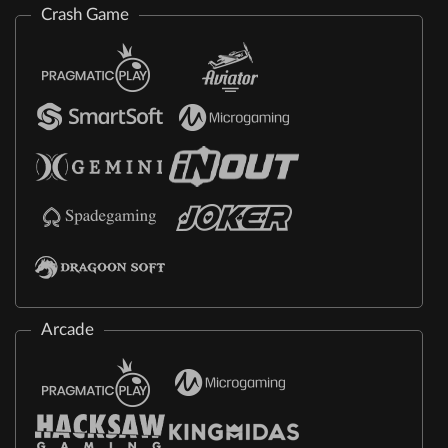
Crash Game
Arcade