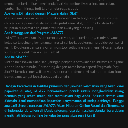
permainan berkualitas tinggi, mulai dari slot online, live casino, toto gelap,
tembak ikan, hingga judi taruhan olahraga global.
Apa yang Dimaksud dengan Maxwin dalam Slot?
Maxwin merupakan batas nominal kemenangan tertinggi yang dapat dicapai
oleh seorang pemain di dalam suatu judul game slot, dihitung berdasarkan
kelipatan maksimal dari jumlah taruhan awal yang dipasang.
Apa Keunggulan dari Program JALA77?
JALA77 menawarkan sistem permainan yang adil, perlindungan privasi yang
ketat, serta peluang kemenangan maksimal berkat dukungan provider berlisensi
resmi. Didukung dengan layanan nonstop, setiap member memiliki kesempatan
yang sama untuk meraih hasil terbaik.
Apa Itu Slot77?
Slot77 merupakan salah satu jaringan penyedia software dan infrastruktur game
slot online terkemuka. Bersanding dengan nama besar seperti Pragmatic Play,
Slot77 berfokus menyajikan variasi permainan dengan visual modern dan fitur
bonus yang sangat bersahabat bagi pemain.
Dengan ketersediaan fasilitas premium dan jaminan keamanan yang telah kami
paparkan di atas, JALA77 berkomitmen penuh untuk menghadirkan ruang
bermain yang sehat, aman, dan memuaskan bagi Anda. Seluruh sistem kami
didesain demi memberikan kepastian kenyamanan di setiap detiknya. Tunggu
apa lagi? Segera gunakan JALA77: Akses Hiburan Online Resmi dan Terpercaya
di Indonesia, daftarkan diri Anda sekarang juga dan rasakan standar baru dalam
menikmati hiburan online berkelas bersama situs resmi kami!