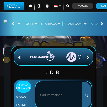
Main di
MASUK
DAF
Telegram
NO
RACE
TOGEL
OLAHRAGA
CRASH GAME
ARCADE
JDB
SEMUA
PERMAINAN
ARCADE
FISHING