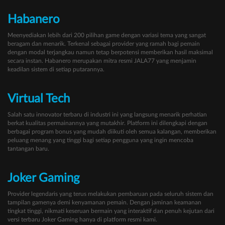
Habanero
Meenyediakan lebih dari 200 pilihan game dengan variasi tema yang sangat
beragam dan menarik. Terkenal sebagai provider yang ramah bagi pemain
dengan modal terjangkau namun tetap berpotensi memberikan hasil maksimal
secara instan. Habanero merupakan mitra resmi JALA77 yang menjamin
keadilan sistem di setiap putarannya.
Virtual Tech
Salah satu innovator terbaru di industri ini yang langsung menarik perhatian
berkat kualitas permainannya yang mutakhir. Platform ini dilengkapi dengan
berbagai program bonus yang mudah diikuti oleh semua kalangan, memberikan
peluang menang yang tinggi bagi setiap pengguna yang ingin mencoba
tantangan baru.
Joker Gaming
Provider legendaris yang terus melakukan pembaruan pada seluruh sistem dan
tampilan gamenya demi kenyamanan pemain. Dengan jaminan keamanan
tingkat tinggi, nikmati keseruan bermain yang interaktif dan penuh kejutan dari
versi terbaru Joker Gaming hanya di platform resmi kami.