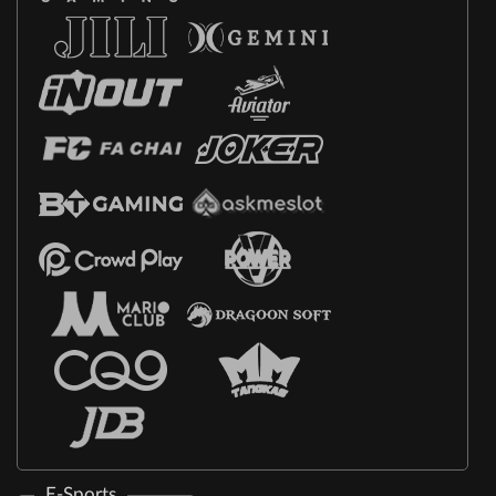
E-Sports