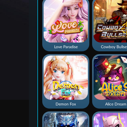
Love Paradise
Cowboy Bullse
Demon Fox
Alice Dream