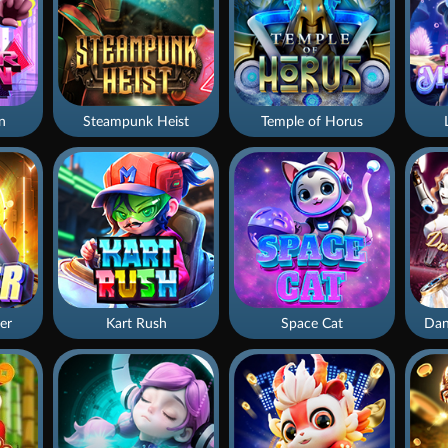
n
Steampunk Heist
Temple of Horus
er
Kart Rush
Space Cat
Dan