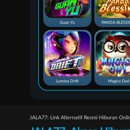
Guan Yu
PANDA BLESS
Lumina Drift
Magica Owl
JALA77: Link Alternatif Resmi Hiburan Onli