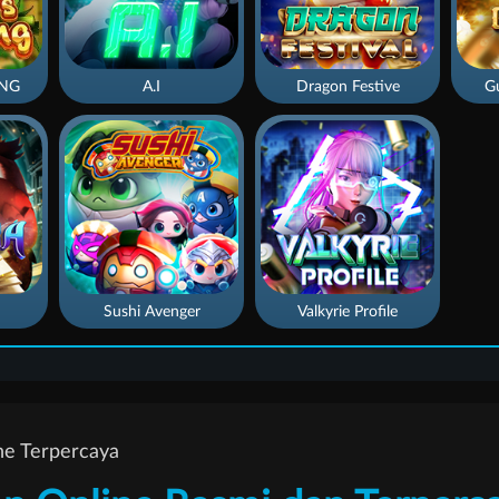
ING
A.I
Dragon Festive
G
Sushi Avenger
Valkyrie Profile
ne Terpercaya