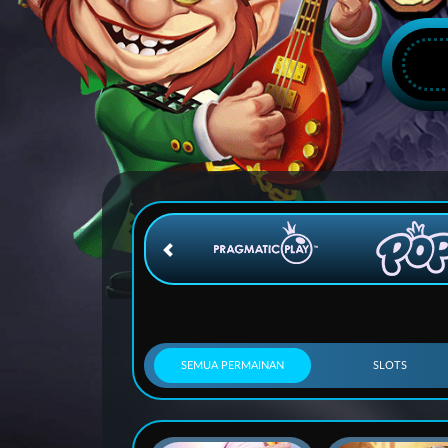
SEMUA PERMAINAN
SLOTS