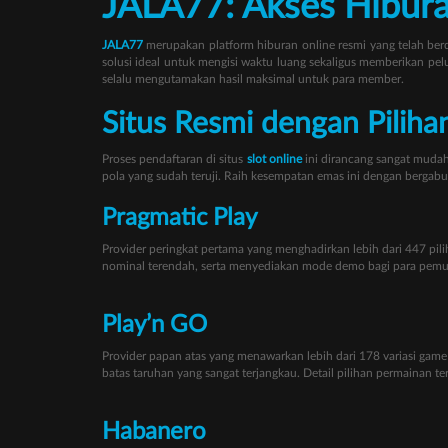
JALA77: Akses Hibura
JALA77
merupakan platform hiburan online resmi yang telah berd
solusi ideal untuk mengisi waktu luang sekaligus memberikan pel
selalu mengutamakan hasil maksimal untuk para member.
Situs Resmi dengan Piliha
Proses pendaftaran di situs
slot online
ini dirancang sangat mudah
pola yang sudah teruji. Raih kesempatan emas ini dengan bergabun
Pragmatic Play
Provider peringkat pertama yang menghadirkan lebih dari 447 pilih
nominal terendah, serta menyediakan mode demo bagi para pemula.
Play’n GO
Provider papan atas yang menawarkan lebih dari 178 variasi game
batas taruhan yang sangat terjangkau. Detail pilihan permainan 
Habanero