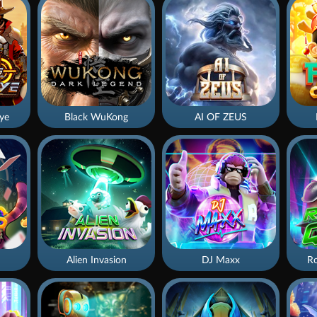
ye
Black WuKong
AI OF ZEUS
Alien Invasion
DJ Maxx
R