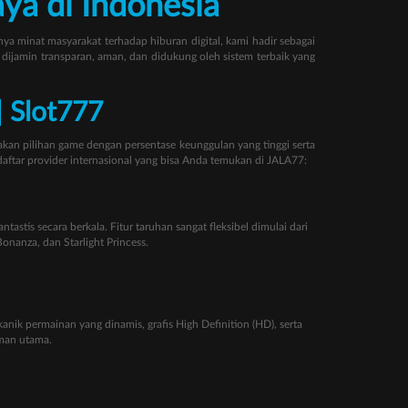
ya di Indonesia
ya minat masyarakat terhadap hiburan digital, kami hadir sebagai
 dijamin transparan, aman, dan didukung oleh sistem terbaik yang
| Slot777
kan pilihan game dengan persentase keunggulan yang tinggi serta
 daftar provider internasional yang bisa Anda temukan di JALA77:
stis secara berkala. Fitur taruhan sangat fleksibel dimulai dari
nanza, dan Starlight Princess.
nik permainan yang dinamis, grafis High Definition (HD), serta
aman utama.