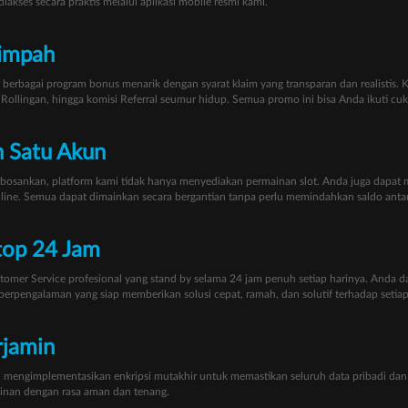
iakses secara praktis melalui aplikasi mobile resmi kami.
limpah
 berbagai program bonus menarik dengan syarat klaim yang transparan dan realisti
Rollingan, hingga komisi Referral seumur hidup. Semua promo ini bisa Anda ikuti 
 Satu Akun
osankan, platform kami tidak hanya menyediakan permainan slot. Anda juga dapat men
r online. Semua dapat dimainkan secara bergantian tanpa perlu memindahkan saldo anta
top 24 Jam
r Service profesional yang stand by selama 24 jam penuh setiap harinya. Anda dap
af berpengalaman yang siap memberikan solusi cepat, ramah, dan solutif terhadap setia
rjamin
 mengimplementasikan enkripsi mutakhir untuk memastikan seluruh data pribadi dan r
inan dengan rasa aman dan tenang.