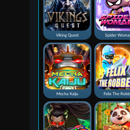
Viking Quest
Spider Woma
Mecha Kaiju
Felix The Robb