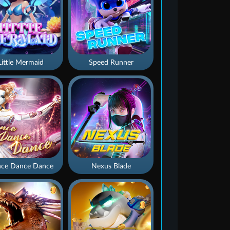
Little Mermaid
Speed Runner
ce Dance Dance
Nexus Blade