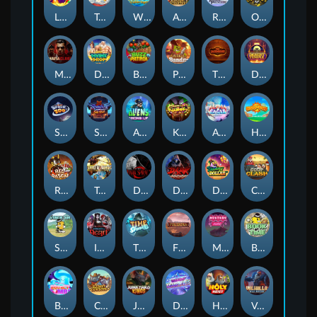
Lucky Multifruit
Tai The Toad
Wishbringer
Amazing Miceketeers
RAINBOW PRINCESS
Outlasw Inc
Mafia Clash
Divine Drop
Buzz Patrol
Pickle Bandits
The Jack & Rose
Desert Temple
Space Zoo
Shadow Strike
Aliens Among Us
Klowns
Alpha Eagle
Hop'n'Pop
Red Rascal™
Temple of Torment
Dark Spiral
Dark Summoning
Danny Dollar
Coop Clash
Stack'em
Immortal Desire
Time Spinners
Fireborn
Mystery Motel
Book of Time
BOUNCY BOMBS
Clumsy Cowboys
Junkyard Kings
Dandy Diamonds
Holy Heist
Valhalla: Wild Winter