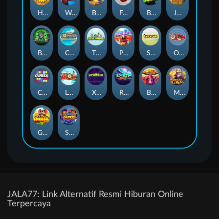
Harvest Wilds
Warrior Ways
Benny The Beer
Frutz
Break Bones
Jawsome Pirates
Booze Bash
Cash Compass
The Respinners
Pug Life
Stick'em
OmNom
Cubes
Let It Snow
Xpander
Rocket Reels
Buffalo Stack'n'Sync
Merlin's Alchemy
Get The Cheese
Super Twins
JALA77: Link Alternatif Resmi Hiburan Online
Terpercaya