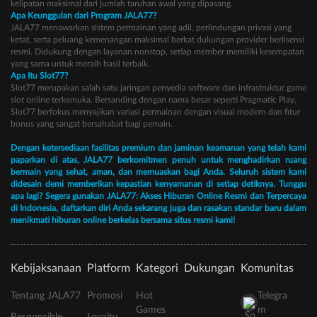
kelipatan maksimal dari jumlah taruhan awal yang dipasang.
Apa Keunggulan dari Program JALA77?
JALA77 menawarkan sistem permainan yang adil, perlindungan privasi yang
ketat, serta peluang kemenangan maksimal berkat dukungan provider berlisensi
resmi. Didukung dengan layanan nonstop, setiap member memiliki kesempatan
yang sama untuk meraih hasil terbaik.
Apa Itu Slot77?
Slot77 merupakan salah satu jaringan penyedia software dan infrastruktur game
slot online terkemuka. Bersanding dengan nama besar seperti Pragmatic Play,
Slot77 berfokus menyajikan variasi permainan dengan visual modern dan fitur
bonus yang sangat bersahabat bagi pemain.
Dengan ketersediaan fasilitas premium dan jaminan keamanan yang telah kami
paparkan di atas, JALA77 berkomitmen penuh untuk menghadirkan ruang
bermain yang sehat, aman, dan memuaskan bagi Anda. Seluruh sistem kami
didesain demi memberikan kepastian kenyamanan di setiap detiknya. Tunggu
apa lagi? Segera gunakan JALA77: Akses Hiburan Online Resmi dan Terpercaya
di Indonesia, daftarkan diri Anda sekarang juga dan rasakan standar baru dalam
menikmati hiburan online berkelas bersama situs resmi kami!
Kebijaksanaan
Platform
Kategori
Dukungan
Komunitas
Tentang JALA77
Promosi
Hot
Telegra
Games
m
Responsible
Loyalty