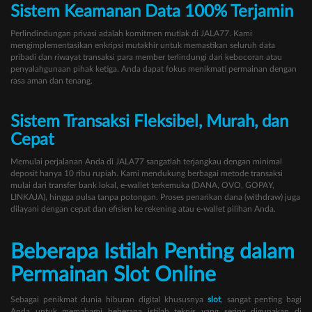
Sistem Keamanan Data 100% Terjamin
Perlindindungan privasi adalah komitmen mutlak di JALA77. Kami
mengimplementasikan enkripsi mutakhir untuk memastikan seluruh data
pribadi dan riwayat transaksi para member terlindungi dari kebocoran atau
penyalahgunaan pihak ketiga. Anda dapat fokus menikmati permainan dengan
rasa aman dan tenang.
Sistem Transaksi Fleksibel, Murah, dan
Cepat
Memulai perjalanan Anda di JALA77 sangatlah terjangkau dengan minimal
deposit hanya 10 ribu rupiah. Kami mendukung berbagai metode transaksi
mulai dari transfer bank lokal, e-wallet terkemuka (DANA, OVO, GOPAY,
LINKAJA), hingga pulsa tanpa potongan. Proses penarikan dana (withdraw) juga
dilayani dengan cepat dan efisien ke rekening atau e-wallet pilihan Anda.
Beberapa Istilah Penting dalam
Permainan Slot Online
Sebagai penikmat dunia hiburan digital khususnya
slot
, sangat penting bagi
Anda untuk memahami beberapa istilah teknis yang sering digunakan di