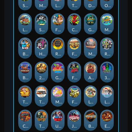
Spinman
MIAMI MAYHEM
LE KING
The Luxe
Duel at Dawn
Old Gun
Le Viking
SixSixSix
Fist Of Destruction
CHAOS CREW 3
Ghostly Hallows
MARLIN MASTERS: THE BIG HAUL
Beam Boys
Hot Ross
Raidmark
Frank's Farm
Monkey Frenzy 2: Boss is Here!
RIP City
Behind Bars: Masterplan
2 Wild 2 Die
Gobstopper Grind
Fire My Laser
ARMY OF ARES
3 Arcane Cauldrons
TIGER LEGENDS
TOSHI WAYS CLUB
Magic Piggy
FRKN Bananas
Le Digger
LE SANTA
Crystal Robot
The Lost Book of Mummy’s Curse
Ultimate Slot of America
JAWS OF JUSTICE
Born Wild
EPIC BULLETS & BOUNTY