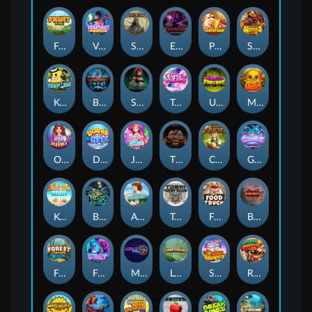
Fruit Duel
Vending Machine
Sand and Ashes
Empress of the Shadows
Piggy Cluster Hunt
Strength Of Hercules
Keep 'em
Bloodthirst
Shadow Treasure
Tasty Treats
Undead Fortune
Mighty Masks
Orb of Destiny
Dorks of The Deep
Jelly Slice
The Cursed King
Cash Quest
Gronk's Gems
Keep 'em Cool
Beast Below
Aiko and the Wind Spirit
Toshi Video Club
Fred's Food Truck
Blademaster
Forest Fortune
Feel The Beat
Miami Multiplier
Lord Venom
Snow Slingers
Rusty & Curly