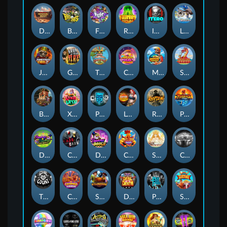
Darkside Prairie: Magical Beast
BASH BROS
Fighter Pit
Ronin Stackways
ITERO
LE HOOLIGAN
Junkyard Kings 2
Grug Make Fire
Tikitopia BoosterBelt
Chocolate Rocket
Marlin Master
SMOKING DRAGON
Bonnie's Buccaneers
Xmas Drop
PRAY FOR SIX
Leatherheads
Rotten
Phoenix
DONNY AND DANNY
Cash Crew
DONNY DOUGH
Chicken Man
SUN PRINCESS
CIRCLE OF LIFE
THE COUNT
Crowned Corners
STEAMRUNNERS
DEAL WITH DEATH
Pray for Three
Shaolin Master