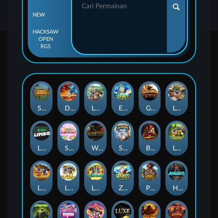
NEW
HACKSAW
OPEN
RGS
Sleepy Grandpa
Dragon’s Domain
Le Fisherman
Epic Ze Zeus
Gladiator Legends
Le Bandit
Limbo
Sticky Candyland
Wanted Dead or a Wild
Supreme Zeus
BULLETS AND BOUNTY
Le Prechaun
LE COWBOY
LE ZEUS
Le Pharaoh
Ze Zeus
Pirate Bonanza
Hand of Anubis