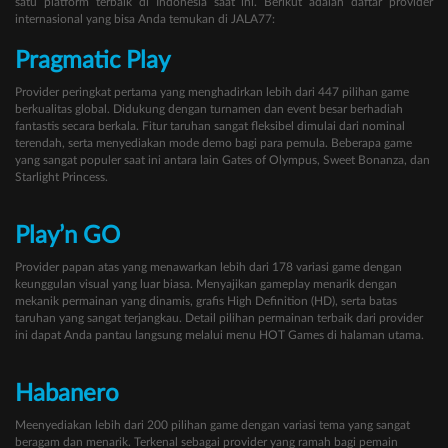
satu platform terbaik di Indonesia saat ini. Berikut adalah daftar provider
internasional yang bisa Anda temukan di JALA77:
Pragmatic Play
Provider peringkat pertama yang menghadirkan lebih dari 447 pilihan game
berkualitas global. Didukung dengan turnamen dan event besar berhadiah
fantastis secara berkala. Fitur taruhan sangat fleksibel dimulai dari nominal
terendah, serta menyediakan mode demo bagi para pemula. Beberapa game
yang sangat populer saat ini antara lain Gates of Olympus, Sweet Bonanza, dan
Starlight Princess.
Play’n GO
Provider papan atas yang menawarkan lebih dari 178 variasi game dengan
keunggulan visual yang luar biasa. Menyajikan gameplay menarik dengan
mekanik permainan yang dinamis, grafis High Definition (HD), serta batas
taruhan yang sangat terjangkau. Detail pilihan permainan terbaik dari provider
ini dapat Anda pantau langsung melalui menu HOT Games di halaman utama.
Habanero
Meenyediakan lebih dari 200 pilihan game dengan variasi tema yang sangat
beragam dan menarik. Terkenal sebagai provider yang ramah bagi pemain