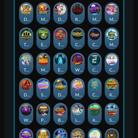
Donut Division
Merlin's Mania
Densho
Reign of Rome
Midnight Mirage
Munchy Milo
The Bowery Boys
Eye of the Panda
The Crime File
Chaos Crew
Crownlings Clusters
Marlin Masters Atlantis
Twisted Lab
Mayan Stackways
Evil Eyes
Wild Dojo Strike
Cubes 2
Cloud Princess
Demon Queen
Superstar Sevens
Dawn of Kings
Magic Piggy OG
Commander of Tridents
King Carrot
Wings of Horus
Power of 10
Barrel Bonanza
LE FOOTBALL FAN
Aztec Twist
Stormforged