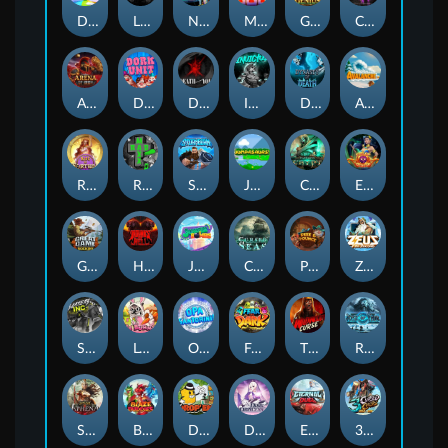
Double Rainbow
Life and Death
Nitro Nights
Max Win Machine
Gearlab Genius
Chaos Crew 2
Arena of Iron
Dork Unit
Death Becomes You
Invictus
Dynasty of Death
Avalanche
Rise of Fortuna
Rad Maxx
STORMBORN
Jumpasaurs
Cursed Crypt
Eye of Medusa
Great Game Rockies
Hounds Of Hell
Joker Bombs
Cursed Seas
Peek & Pounce
Zeus Ze Zecond
Slayers Inc
Le Bunny
Opa Santorini!
Fear the Dark
THE WILDWOOD CURSE
Rise of Ymir
SPEAR OF ATHENA
Blaze Buddies
Drop'em
Dusk Princess
Eternal Duel
3 Cursed Chests™