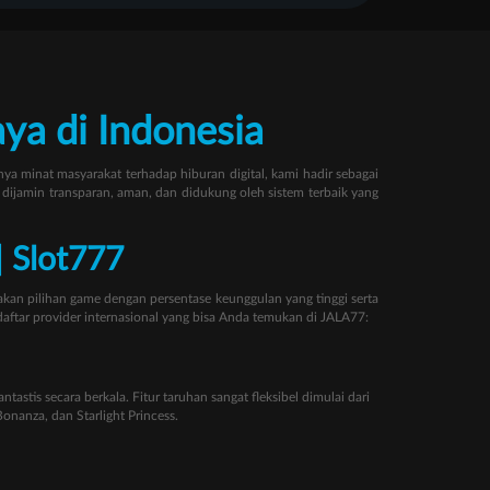
ya di Indonesia
ya minat masyarakat terhadap hiburan digital, kami hadir sebagai
 dijamin transparan, aman, dan didukung oleh sistem terbaik yang
| Slot777
kan pilihan game dengan persentase keunggulan yang tinggi serta
 daftar provider internasional yang bisa Anda temukan di JALA77:
stis secara berkala. Fitur taruhan sangat fleksibel dimulai dari
nanza, dan Starlight Princess.