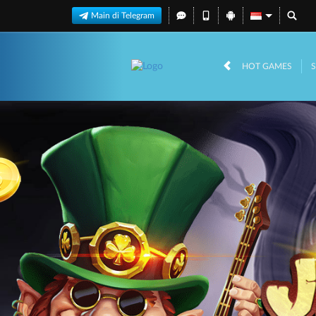
Main di Telegram
HOT GAMES