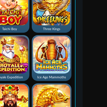
Taichi Boy
Three Kings
yale Expedition
Ice Age Mammoths