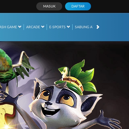
MASUK
DAFTAR
PROMOSI
ASH GAME
ARCADE
E-SPORTS
SABUNG AYAM