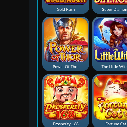
Gold Rush
Super Diamo
Power Of Thor
The LIttle Wit
Prosperity 168
Fortune Cat