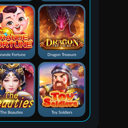
rande Fortune
Dragon Treasure
The Beauties
Toy Soldiers