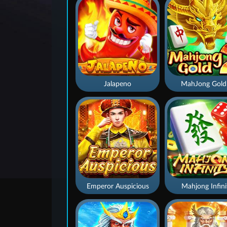
Jalapeno
MahJong Gold
Emperor Auspicious
Mahjong Infini