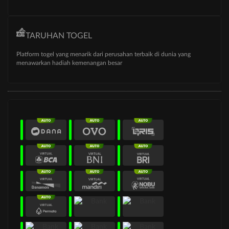
TARUHAN TOGEL
Platform togel yang menarik dari perusahan terbaik di dunia yang
menawarkan hadiah kemenangan besar