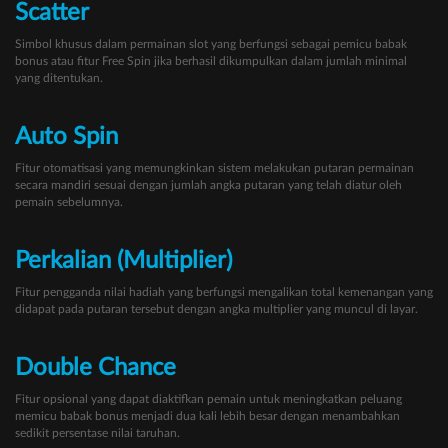
Scatter
Simbol khusus dalam permainan slot yang berfungsi sebagai pemicu babak
bonus atau fitur Free Spin jika berhasil dikumpulkan dalam jumlah minimal
yang ditentukan.
Auto Spin
Fitur otomatisasi yang memungkinkan sistem melakukan putaran permainan
secara mandiri sesuai dengan jumlah angka putaran yang telah diatur oleh
pemain sebelumnya.
Perkalian (Multiplier)
Fitur pengganda nilai hadiah yang berfungsi mengalikan total kemenangan yang
didapat pada putaran tersebut dengan angka multiplier yang muncul di layar.
Double Chance
Fitur opsional yang dapat diaktifkan pemain untuk meningkatkan peluang
memicu babak bonus menjadi dua kali lebih besar dengan menambahkan
sedikit persentase nilai taruhan.