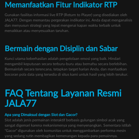
Memanfaatkan Fitur Indikator RTP
Gunakan fasilitas informasi live RTP (Return to Player) yang disediakan oleh
JALA77. Dengan memantau pergerakan indikator ini, Anda dapat menganalisis
dan menyusun strategi yang tepat mengenai kapan waktu terbaik untuk
menaikkan atau menyesuaikan taruhan.
Bermain dengan Disiplin dan Sabar
Kunci utama keberhasilan adalah pengelolaan emosi yang baik. Hindari
mengambil keputusan secara terburu-buru atau bernafsu secara berlebihan.
Bermainlah secara terencana, tetapkan target harian Anda, dan manfaatkan
bocoran pola data yang tersedia di situs kami untuk hasil yang lebih terukur.
FAQ Tentang Layanan Resmi
JALA77
Apa yang Dimaksud dengan Slot dan Gacor?
Slot adalah jenis permainan interaktif berbasis gulungan simbol acak yang
sangat digemari karena mekanismenya yang menyenangkan. Sementara istilah
"Gacor" digunakan oleh komunitas untuk menggambarkan performa mesin
yang sedang rutin membagikan kemenangan kepada para pemainnya.