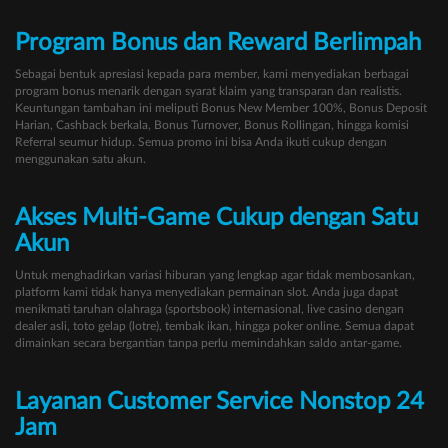
Program Bonus dan Reward Berlimpah
Sebagai bentuk apresiasi kepada para member, kami menyediakan berbagai
program bonus menarik dengan syarat klaim yang transparan dan realistis.
Keuntungan tambahan ini meliputi Bonus New Member 100%, Bonus Deposit
Harian, Cashback berkala, Bonus Turnover, Bonus Rollingan, hingga komisi
Referral seumur hidup. Semua promo ini bisa Anda ikuti cukup dengan
menggunakan satu akun.
Akses Multi-Game Cukup dengan Satu
Akun
Untuk menghadirkan variasi hiburan yang lengkap agar tidak membosankan,
platform kami tidak hanya menyediakan permainan slot. Anda juga dapat
menikmati taruhan olahraga (sportsbook) internasional, live casino dengan
dealer asli, toto gelap (lotre), tembak ikan, hingga poker online. Semua dapat
dimainkan secara bergantian tanpa perlu memindahkan saldo antar-game.
Layanan Customer Service Nonstop 24
Jam