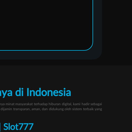
ya di Indonesia
ya minat masyarakat terhadap hiburan digital, kami hadir sebagai
 dijamin transparan, aman, dan didukung oleh sistem terbaik yang
| Slot777