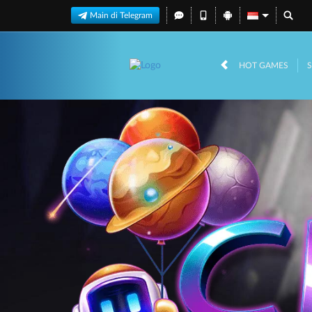
Main di Telegram
HOT GAMES