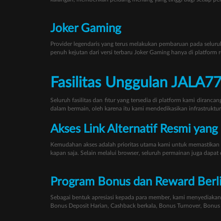
Joker Gaming
Provider legendaris yang terus melakukan pembaruan pada seluru
penuh kejutan dari versi terbaru Joker Gaming hanya di platform 
Fasilitas Unggulan JALA
Seluruh fasilitas dan fitur yang tersedia di platform kami dira
dalam bermain, oleh karena itu kami mendedikasikan infrastrukt
Akses Link Alternatif Resmi ya
Kemudahan akses adalah prioritas utama kami untuk memastikan 
kapan saja. Selain melalui browser, seluruh permainan juga dapat d
Program Bonus dan Reward Ber
Sebagai bentuk apresiasi kepada para member, kami menyediakan
Bonus Deposit Harian, Cashback berkala, Bonus Turnover, Bonus 