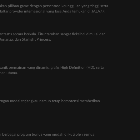
kan pilihan game dengan persentase keunggulan yang tinggi serta
 daftar provider internasional yang bisa Anda temukan di JALA77:
stis secara berkala. Fitur taruhan sangat fleksibel dimulai dari
nanza, dan Starlight Princess.
nik permainan yang dinamis, grafis High Definition (HD), serta
aman utama.
 dengan modal terjangkau namun tetap berpotensi memberikan
ngan berbagai program bonus yang mudah diikuti oleh semua