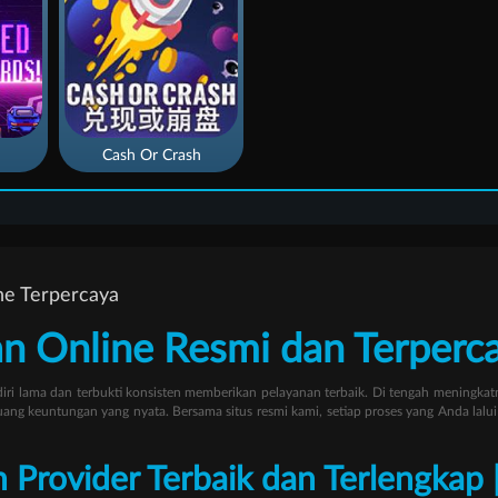
Cash Or Crash
ne Terpercaya
n Online Resmi dan Terperca
iri lama dan terbukti konsisten memberikan pelayanan terbaik. Di tengah meningkatn
uang keuntungan yang nyata. Bersama situs resmi kami, setiap proses yang Anda lalui
n Provider Terbaik dan Terlengkap 