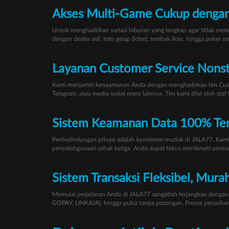
Akses Multi-Game Cukup dengan
Untuk menghadirkan variasi hiburan yang lengkap agar tidak memb
dengan dealer asli, toto gelap (lotre), tembak ikan, hingga poke
Layanan Customer Service Nons
Kami menjamin kenyamanan Anda dengan menghadirkan tim Custome
Telegram, atau media sosial resmi lainnya. Tim kami diisi oleh st
Sistem Keamanan Data 100% Te
Perlindindungan privasi adalah komitmen mutlak di JALA77. Kami
penyalahgunaan pihak ketiga. Anda dapat fokus menikmati perma
Sistem Transaksi Fleksibel, Mura
Memulai perjalanan Anda di JALA77 sangatlah terjangkau dengan 
GOPAY, LINKAJA), hingga pulsa tanpa potongan. Proses penarikan d