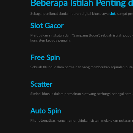
Beberapa Istilah Penting 
Sebagai penikmat dunia hiburan digital khususnya
slot
, sangat p
Slot Gacor
Merupakan singkatan dari "Gampang Bocor", sebuah istilah popu
konsisten kepada pemain.
Free Spin
Sebuah fitur di dalam permainan yang memberikan sejumlah putar
Scatter
Simbol khusus dalam permainan slot yang berfungsi sebagai pemic
Auto Spin
Fitur otomatisasi yang memungkinkan sistem melakukan putaran p