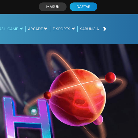
MASUK
DAFTAR
PROMOSI
ASH GAME
ARCADE
E-SPORTS
SABUNG AYAM