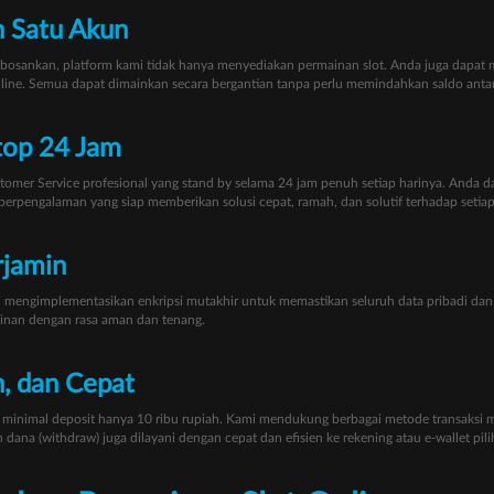
 Satu Akun
osankan, platform kami tidak hanya menyediakan permainan slot. Anda juga dapat men
r online. Semua dapat dimainkan secara bergantian tanpa perlu memindahkan saldo anta
top 24 Jam
r Service profesional yang stand by selama 24 jam penuh setiap harinya. Anda dap
af berpengalaman yang siap memberikan solusi cepat, ramah, dan solutif terhadap setia
rjamin
 mengimplementasikan enkripsi mutakhir untuk memastikan seluruh data pribadi dan r
inan dengan rasa aman dan tenang.
h, dan Cepat
minimal deposit hanya 10 ribu rupiah. Kami mendukung berbagai metode transaksi mu
ana (withdraw) juga dilayani dengan cepat dan efisien ke rekening atau e-wallet pil