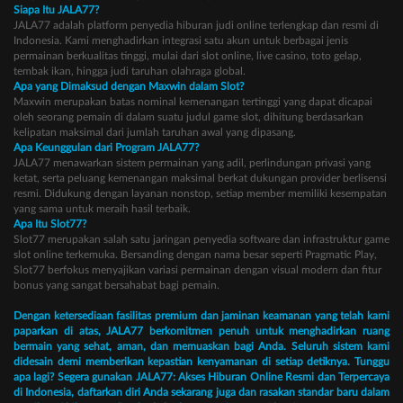
Siapa Itu JALA77?
JALA77 adalah platform penyedia hiburan judi online terlengkap dan resmi di
Indonesia. Kami menghadirkan integrasi satu akun untuk berbagai jenis
permainan berkualitas tinggi, mulai dari slot online, live casino, toto gelap,
tembak ikan, hingga judi taruhan olahraga global.
Apa yang Dimaksud dengan Maxwin dalam Slot?
Maxwin merupakan batas nominal kemenangan tertinggi yang dapat dicapai
oleh seorang pemain di dalam suatu judul game slot, dihitung berdasarkan
kelipatan maksimal dari jumlah taruhan awal yang dipasang.
Apa Keunggulan dari Program JALA77?
JALA77 menawarkan sistem permainan yang adil, perlindungan privasi yang
ketat, serta peluang kemenangan maksimal berkat dukungan provider berlisensi
resmi. Didukung dengan layanan nonstop, setiap member memiliki kesempatan
yang sama untuk meraih hasil terbaik.
Apa Itu Slot77?
Slot77 merupakan salah satu jaringan penyedia software dan infrastruktur game
slot online terkemuka. Bersanding dengan nama besar seperti Pragmatic Play,
Slot77 berfokus menyajikan variasi permainan dengan visual modern dan fitur
bonus yang sangat bersahabat bagi pemain.
Dengan ketersediaan fasilitas premium dan jaminan keamanan yang telah kami
paparkan di atas, JALA77 berkomitmen penuh untuk menghadirkan ruang
bermain yang sehat, aman, dan memuaskan bagi Anda. Seluruh sistem kami
didesain demi memberikan kepastian kenyamanan di setiap detiknya. Tunggu
apa lagi? Segera gunakan JALA77: Akses Hiburan Online Resmi dan Terpercaya
di Indonesia, daftarkan diri Anda sekarang juga dan rasakan standar baru dalam