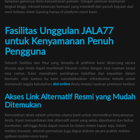
tampilan gamenya demi kenyamanan pemain. Dengan jaminan keamanan
tingkat tinggi, nikmati keseruan bermain yang interaktif dan penuh kejutan dari
versi terbaru Joker Gaming hanya di platform resmi kami.
Fasilitas Unggulan JALA77
untuk Kenyamanan Penuh
Pengguna
Seluruh fasilitas dan fitur yang tersedia di platform kami dirancang secara
khusus agar Anda dapat menikmati hiburan online dengan rasa nyaman tanpa
rasa cemas. Kami memahami pentingnya stabilitas dan kepastian dalam
bermain, oleh karena itu kami mendedikasikan infrastruktur terbaik untuk
memenuhi segala kebutuhan
slot online
Anda melalui layanan premium berikut:
Akses Link Alternatif Resmi yang Mudah
Ditemukan
Kemudahan akses adalah prioritas utama kami untuk memastikan kenyamanan
Anda. Kami menyediakan link alternatif resmi yang selalu diperbarui dan bebas
hambatan, sehingga Anda dapat masuk ke dalam sistem kapan saja. Selain
melalui browser, seluruh permainan juga dapat diakses secara praktis melalui
aplikasi mobile resmi kami.