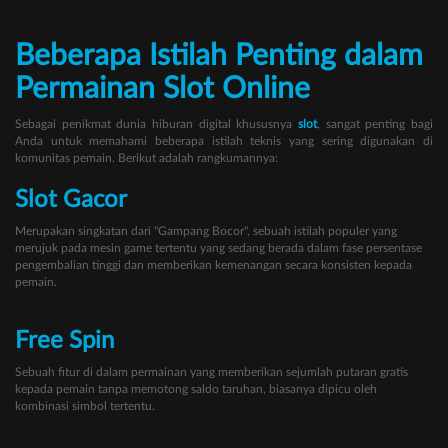
Beberapa Istilah Penting dalam
Permainan Slot Online
Sebagai penikmat dunia hiburan digital khususnya
slot
, sangat penting bagi
Anda untuk memahami beberapa istilah teknis yang sering digunakan di
komunitas pemain. Berikut adalah rangkumannya:
Slot Gacor
Merupakan singkatan dari "Gampang Bocor", sebuah istilah populer yang
merujuk pada mesin game tertentu yang sedang berada dalam fase persentase
pengembalian tinggi dan memberikan kemenangan secara konsisten kepada
pemain.
Free Spin
Sebuah fitur di dalam permainan yang memberikan sejumlah putaran gratis
kepada pemain tanpa memotong saldo taruhan, biasanya dipicu oleh
kombinasi simbol tertentu.