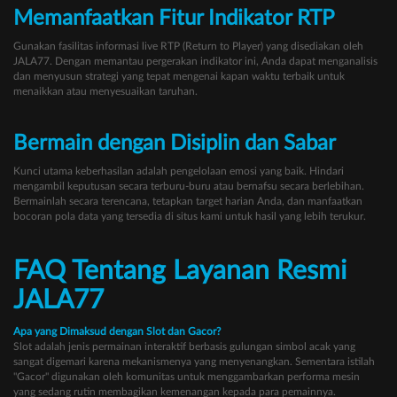
Memanfaatkan Fitur Indikator RTP
Gunakan fasilitas informasi live RTP (Return to Player) yang disediakan oleh
JALA77. Dengan memantau pergerakan indikator ini, Anda dapat menganalisis
dan menyusun strategi yang tepat mengenai kapan waktu terbaik untuk
menaikkan atau menyesuaikan taruhan.
Bermain dengan Disiplin dan Sabar
Kunci utama keberhasilan adalah pengelolaan emosi yang baik. Hindari
mengambil keputusan secara terburu-buru atau bernafsu secara berlebihan.
Bermainlah secara terencana, tetapkan target harian Anda, dan manfaatkan
bocoran pola data yang tersedia di situs kami untuk hasil yang lebih terukur.
FAQ Tentang Layanan Resmi
JALA77
Apa yang Dimaksud dengan Slot dan Gacor?
Slot adalah jenis permainan interaktif berbasis gulungan simbol acak yang
sangat digemari karena mekanismenya yang menyenangkan. Sementara istilah
"Gacor" digunakan oleh komunitas untuk menggambarkan performa mesin
yang sedang rutin membagikan kemenangan kepada para pemainnya.