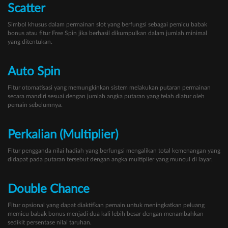
Scatter
Simbol khusus dalam permainan slot yang berfungsi sebagai pemicu babak
bonus atau fitur Free Spin jika berhasil dikumpulkan dalam jumlah minimal
yang ditentukan.
Auto Spin
Fitur otomatisasi yang memungkinkan sistem melakukan putaran permainan
secara mandiri sesuai dengan jumlah angka putaran yang telah diatur oleh
pemain sebelumnya.
Perkalian (Multiplier)
Fitur pengganda nilai hadiah yang berfungsi mengalikan total kemenangan yang
didapat pada putaran tersebut dengan angka multiplier yang muncul di layar.
Double Chance
Fitur opsional yang dapat diaktifkan pemain untuk meningkatkan peluang
memicu babak bonus menjadi dua kali lebih besar dengan menambahkan
sedikit persentase nilai taruhan.