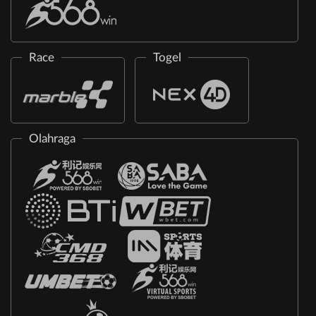
Race
Togel
Olahraga